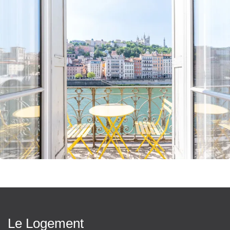
Pièces de vie: Salon 40m2 et Cuisine 25m2
Plancha électrique
Notes
2éme étage avec ascenseur jusqu'au 3ème étage
Piano pour joueurs confirmés
Cheminées hors service
Absence de garde corps sur les escaliers de la mezzanine
dans chambre 5
Nos propriétés sont toutes habitées par des familles, à mille
lieux des biens standardisés et aseptisés dédiés uniquement à
la location.
C'est ce qui nous permet de vous offrir des lieux rares,
chaleureux parfaitement équipés pour les grandes réunions et
les moments de bonheur.
C'est aussi ce qui nous permet de vous proposer des
maisons vivantes à forte personnalité, avec un style et une
âme.
Le Quartier
En plein centre ville de Lyon, à quelques pas de la place
Le Logement
Bellecour, Ainay a su néanmoins conserver son esprit « village