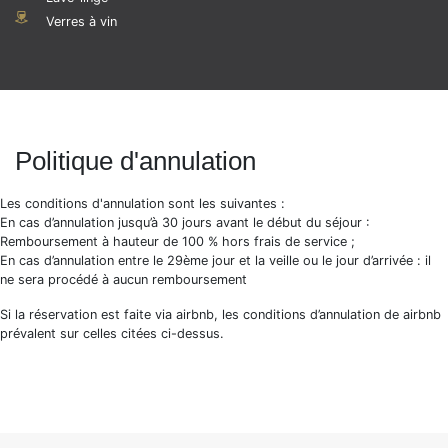
pouvons proposer un early check-in ou un late check-out
avec un supplément.
Verres à vin
Sur demande :
Pack Lit parapluie (sans draps) + Chaise haute :
30€/séjour
Prestation de ménage complémentaire : 35€/h 3h
minimum
Politique d'annulation
Chef à domicile : devis personnalisé sur demande
Linge supplémentaire par lit (Parure de lit + 2 draps de
bain + 1 tapis de bain) 25€
Les conditions d'annulation sont les suivantes :
Chauffeur privé aéroport : entre 75€ et 95€
En cas d’annulation jusqu’à 30 jours avant le début du séjour :
Remboursement à hauteur de 100 % hors frais de service ;
Nous connaissons parfaitement chacun de nos biens, ce qui
En cas d’annulation entre le 29ème jour et la veille ou le jour d’arrivée : il
nous permet de répondre à toutes vos questions avant et
ne sera procédé à aucun remboursement
pendant votre séjour. Nous sommes là pour vous conseiller
sur votre choix de maison mais aussi pour vous accueillir le
Si la réservation est faite via airbnb, les conditions d’annulation de airbnb
jour de votre arrivée. Nos biens sont tous préparés avec des
prévalent sur celles citées ci-dessus.
standards de propreté uniformisés et conformes à des
standards d’hôtellerie haut de gamme. Linge de lit et
serviettes de toilettes sont fournis par soins.