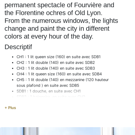
permanent spectacle of Fourvière and
the Florentine ochres of Old Lyon.
From the numerous windows, the lights
change and paint the city in different
colors at every hour of the day.
Descriptif
CH1 : 1 lit queen size (160) en suite avec SDB1
CH2 : 1 lit double (140) en suite avec SDB2
CH3 : 1 lit double (140) en suite avec SDB3
CH4 : 1 lit queen size (160) en suite avec SDB4
CH5 : 1 lit double (140) en mezzanine (120 hauteur
sous plafond ) en suite avec SDB5
SDB1 : 1 douche, en suite avec CH1
SDB2 : 1 baignoire, en suite avec CH2
SDB3 : 1 douche, en suite avec CH3
+ Plus
SDB4 : 1 douche, en suite avec CH4
SDB5 : 1 douche, en suite avec CH5
3 toilettes indépendants
Balcon filant