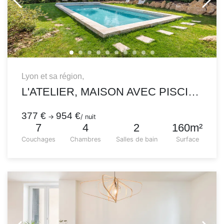
Lyon et sa région,
L'ATELIER, MAISON AVEC PISCINE JARDIN ET VUE
377 €
954 €
→
/ nuit
7
4
2
160m²
Couchages
Chambres
Salles de bain
Surface