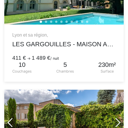
Lyon et sa région,
LES GARGOUILLES - MAISON AU CHARME FOU AVEC PISCINE CHAUFFÉE ET JARDIN
411 €
1 489 €
→
/ nuit
10
5
230m²
Couchages
Chambres
Surface