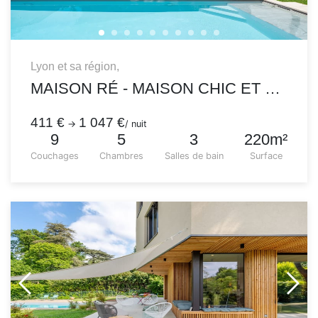
Lyon et sa région,
MAISON RÉ - MAISON CHIC ET DÉCONTRACTÉE AU CALME AVEC PISCINE ET JARDIN
411 €
1 047 €
→
/ nuit
9
5
3
220m²
Couchages
Chambres
Salles de bain
Surface