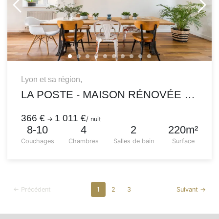
Lyon et sa région,
LA POSTE - MAISON RÉNOVÉE DANS UN STYLE VINTAGE
366 €
1 011 €
→
/ nuit
8-10
4
2
220m²
Couchages
Chambres
Salles de bain
Surface
← Précédent
1
2
3
Suivant →