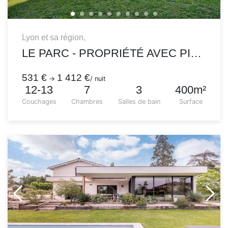
Lyon et sa région,
LE PARC - PROPRIÉTÉ AVEC PISCINE DANS UN PARC
531 €
1 412 €
→
/ nuit
12-13
7
3
400m²
Couchages
Chambres
Salles de bain
Surface