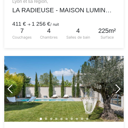
Lyon et sa région,
LA RADIEUSE - MAISON LUMINEUSE AVEC PISCINE
411 €
1 256 €
→
/ nuit
7
4
4
225m²
Couchages
Chambres
Salles de bain
Surface