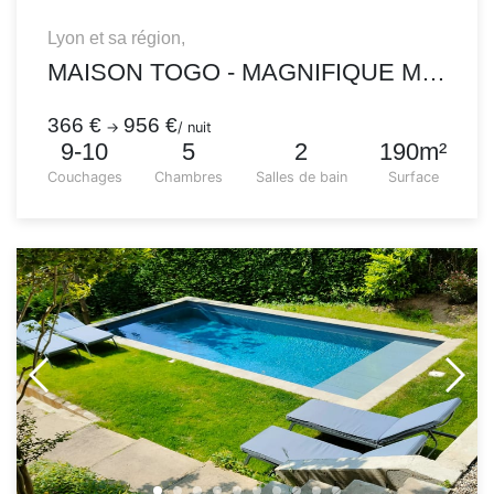
Lyon et sa région,
MAISON TOGO - MAGNIFIQUE MAISON D'ARCHITECTE CONTEMPORAINE
366 €
956 €
→
/ nuit
9-10
5
2
190m²
Couchages
Chambres
Salles de bain
Surface