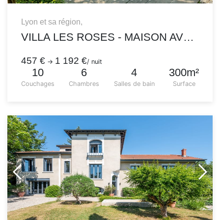
Lyon et sa région,
VILLA LES ROSES - MAISON AVEC PISCINE ET JARDIN
457 €
1 192 €
→
/ nuit
10
6
4
300m²
Couchages
Chambres
Salles de bain
Surface