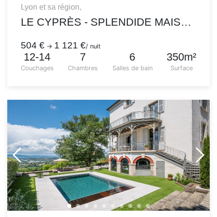
Lyon et sa région,
LE CYPRÈS - SPLENDIDE MAISON BOURGEOISE
504 €
1 121 €
→
/ nuit
12-14
7
6
350m²
Couchages
Chambres
Salles de bain
Surface