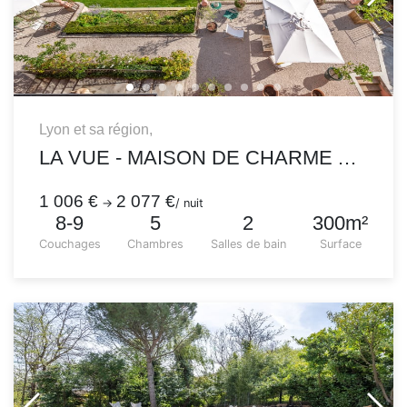
Lyon et sa région,
LA VUE - MAISON DE CHARME AVEC JARDIN PISCINE ET VUE INCROYABLE
1 006 €
2 077 €
→
/ nuit
8-9
5
2
300m²
Couchages
Chambres
Salles de bain
Surface