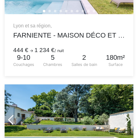
Lyon et sa région,
FARNIENTE - MAISON DÉCO ET RÉNOVÉE AVEC PISCINE
444 €
1 234 €
→
/ nuit
9-10
5
2
180m²
Couchages
Chambres
Salles de bain
Surface