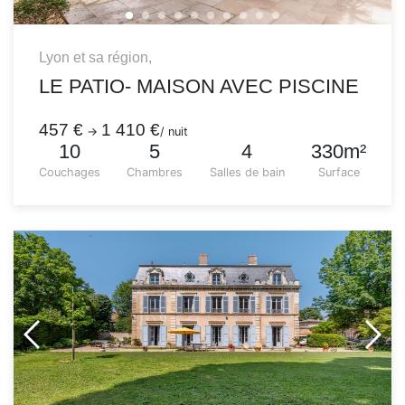
Lyon et sa région,
LE PATIO- MAISON AVEC PISCINE
457 €
1 410 €
→
/ nuit
10
5
4
330m²
Couchages
Chambres
Salles de bain
Surface