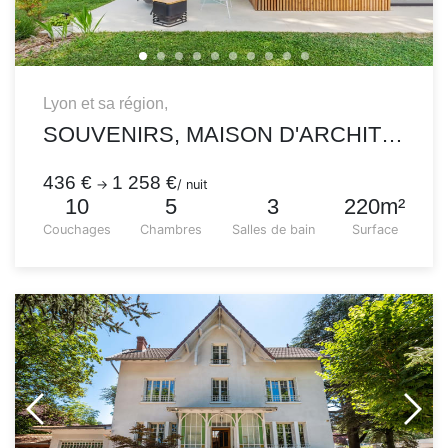
Lyon et sa région,
SOUVENIRS, MAISON D'ARCHITECTE AVEC PISCINE ET JARDIN
436 €
1 258 €
→
/ nuit
10
5
3
220m²
Couchages
Chambres
Salles de bain
Surface