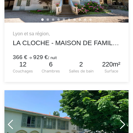
Lyon et sa région,
LA CLOCHE - MAISON DE FAMILLE 1900 COSY ET INTIMISTE
366 €
929 €
→
/ nuit
12
6
2
220m²
Couchages
Chambres
Salles de bain
Surface