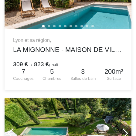
Lyon et sa région,
LA MIGNONNE - MAISON DE VILLAGE AVEC PISCINE
309 €
823 €
→
/ nuit
7
5
3
200m²
Couchages
Chambres
Salles de bain
Surface