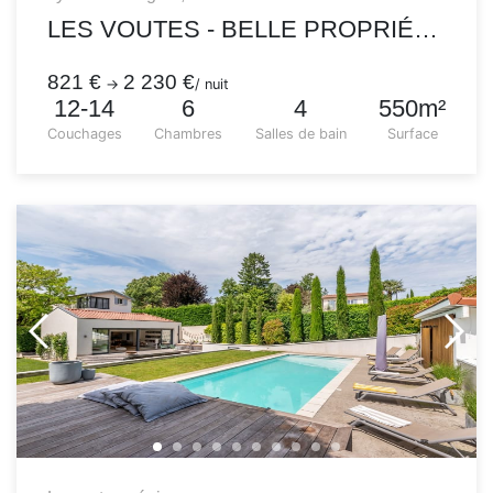
LES VOUTES - BELLE PROPRIÉTÉ AVEC PISCINE
821 €
2 230 €
→
/ nuit
12-14
6
4
550m²
Couchages
Chambres
Salles de bain
Surface