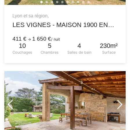
Lyon et sa région,
LES VIGNES - MAISON 1900 ENTIÈREMENT RÉNOVÉE À LA DÉCORATION CONTEMPORAINE
411 €
1 650 €
→
/ nuit
10
5
4
230m²
Couchages
Chambres
Salles de bain
Surface