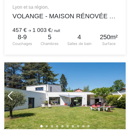
Lyon et sa région,
VOLANGE - MAISON RÉNOVÉE AVEC JARDIN, PISCINE ET VUE EXCEPTIONNELLE
457 €
1 003 €
→
/ nuit
8-9
5
4
250m²
Couchages
Chambres
Salles de bain
Surface