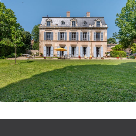
* SDB3 : 1 baignoire
* 1 toilette indépendant
Piscine 10X4 au sel protégée par une barrière - ouverte du 1er
juin au 30 septembre (sauf temps exceptionnel)
Jardin 6500m2
5/6 places de parking dans la propriété
Espaces de vie : salon de 50m2, petit salon de 25m2, salle à
manger de 35m2 , cuisine 26m2
Table de ping pong
Plancha à Gaz
Machine à café piston ou italienne
Note
La maison est dans une propriété. Le parking est partagé
avec les gardiens et les propriétaires qui habitent des
maisons indépendantes. Les gardiens s'occupent d'un
adorable chien qui vit sur place et de l'arrosage du parc.
Les propriétaires sont discrets, ils peuvent utiliser la piscine
en votre absence ou tôt le matin.
Nos propriétés sont toutes habitées par des familles, à mille
lieux des biens standardisés et aseptisés dédiés uniquement à