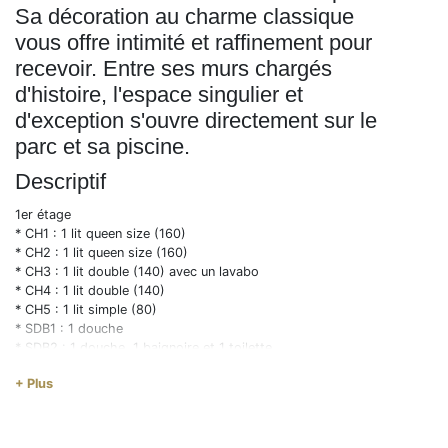
Sa décoration au charme classique
vous offre intimité et raffinement pour
recevoir. Entre ses murs chargés
d'histoire, l'espace singulier et
d'exception s'ouvre directement sur le
parc et sa piscine.
Descriptif
1er étage
* CH1 : 1 lit queen size (160)
* CH2 : 1 lit queen size (160)
* CH3 : 1 lit double (140) avec un lavabo
* CH4 : 1 lit double (140)
* CH5 : 1 lit simple (80)
* SDB1 : 1 douche
* SDB2 : 1 douche, 1 baignoire et 1 toilette
* 1 toilette indépendant
+ Plus
2eme étage
* CH6 : 1 lit king size (180) +
* CH7 : 1 lit simple (140) +