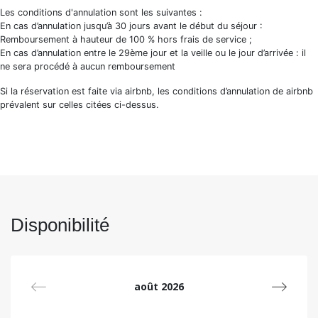
Chef à domicile : devis personnalisé sur demande
Les conditions d'annulation sont les suivantes :
Linge supplémentaire par lit (Parure de lit + 2 draps de
En cas d’annulation jusqu’à 30 jours avant le début du séjour :
bain + 1 tapis de bain) 20€
Remboursement à hauteur de 100 % hors frais de service ;
Chauffeur privé aéroport : entre 75€ et 95€
En cas d’annulation entre le 29ème jour et la veille ou le jour d’arrivée : il
ne sera procédé à aucun remboursement
Nous connaissons parfaitement chacun de nos biens, ce qui
nous permet de répondre à toutes vos questions avant et
Si la réservation est faite via airbnb, les conditions d’annulation de airbnb
pendant votre séjour. Nous sommes là pour vous conseiller
prévalent sur celles citées ci-dessus.
sur votre choix de maison mais aussi pour vous accueillir le
jour de votre arrivée. Nos biens sont tous préparés avec des
standards de propreté uniformisés et conformes à des
standards d’hôtellerie haut de gamme. Linge de lit et
serviettes de toilettes sont fournis par soins.
Disponibilité
août 2026